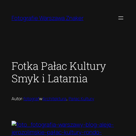
Przejdź
do
Fotografie Warszawa Znaker
treści
Fotka Pałac Kultury
Smyk i Latarnia
Autor:
fotograf
w
Architektura
, 
Pałac Kultury