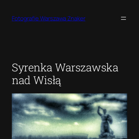
Przejdź
do
Fotografie Warszawa Znaker
treści
Syrenka Warszawska
nad Wisłą