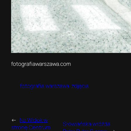
fotografiawarszawa.com
fotografia warszawa
zdjęcia
←
Na Widok w
Słowiańska wróżda
stronę Centrum
Baba Ryba Syrena
→