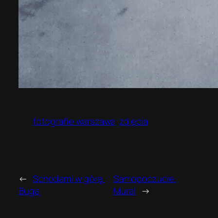
fotografie warszawa
zdjęcia
←
Schodami w górę.
Samopoczucie.
Bugaj
Mural
→