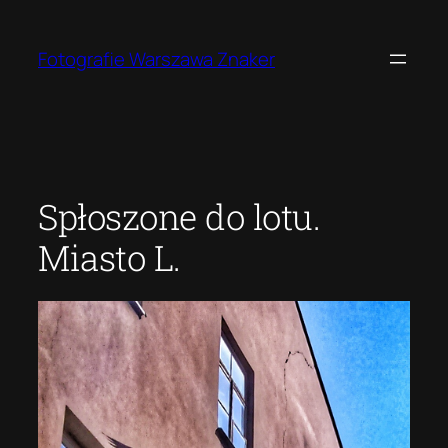
Przejdź
do
Fotografie Warszawa Znaker
treści
Spłoszone do lotu.
Miasto L.