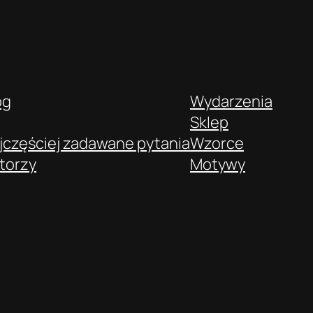
og
Wydarzenia
Sklep
jczęściej zadawane pytania
Wzorce
torzy
Motywy