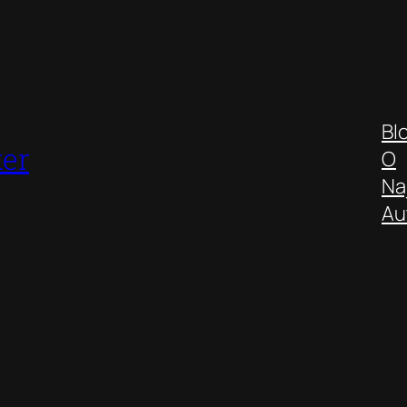
Bl
er
O
Na
Au