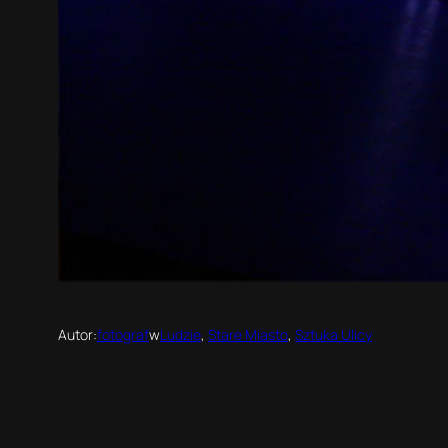
Autor:
fotograf
w
Ludzie
, 
Stare Miasto
, 
Sztuka Ulicy