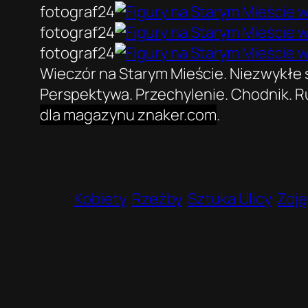
fotograf24
fotograf24
fotograf24
Wieczór na Starym Mieście. Niezwykłe ś
Perspektywa. Przechylenie. Chodnik. Ruch
dla magazynu znaker.com
.
Kobiety
Rzeźby
Sztuka Ulicy
Zdj